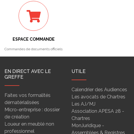
ESPACE COMMANDE
Commandes de documents officiels
EN DIRECT AVEC LE
UTILE
GREFFE
Calendrier des Audiences
Faites vos formalités
Les avocats de Chartres
dématérialisées
Les AJ/MJ
Micro-entreprise : dossier
Association APESA 28 -
de création
Chartres
Loueur en meublé non
MonJuridique -
professionnel
Assemblées & Registres