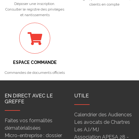
Déposer une inscription.
clients en compte
Consulter le registre des privilèges
et nantissements
ESPACE COMMANDE
Commandes de documents officiels
EN DIRECT AVEC LE
UTILE
GREFFE
Calendrier des Audiences
Faites vos formalités
Les avocats de Chartres
dématérialisées
Les AJ/MJ
Micro-entreprise : dossier
Association APESA 28 -