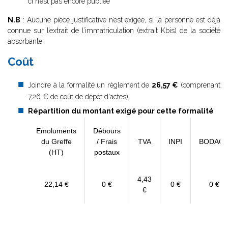
ci n’est pas encore publiée
N.B
: Aucune pièce justificative n’est exigée, si la personne est déjà
connue sur l’extrait de l’immatriculation (extrait Kbis) de la société
absorbante.
Coût
Joindre à la formalité un règlement de
26,57 €
(comprenant
7,26 € de coût de dépôt d'actes).
Répartition du montant exigé pour cette formalité
Emoluments
Débours
du Greffe
/ Frais
TVA
INPI
BODAC
(HT)
postaux
4,43
22,14 €
0 €
0 €
0 €
€