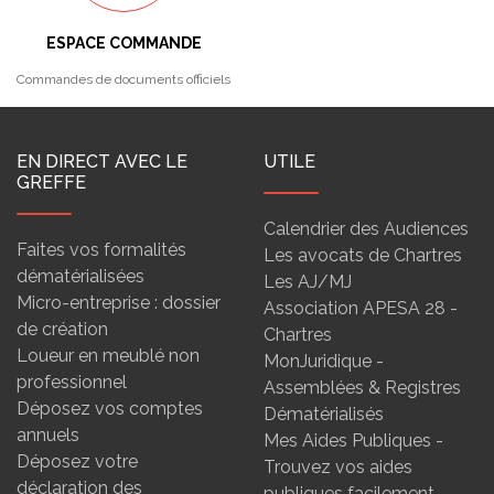
ESPACE COMMANDE
Commandes de documents officiels
EN DIRECT AVEC LE
UTILE
GREFFE
Calendrier des Audiences
Faites vos formalités
Les avocats de Chartres
dématérialisées
Les AJ/MJ
Micro-entreprise : dossier
Association APESA 28 -
de création
Chartres
Loueur en meublé non
MonJuridique -
professionnel
Assemblées & Registres
Déposez vos comptes
Dématérialisés
annuels
Mes Aides Publiques -
Déposez votre
Trouvez vos aides
déclaration des
publiques facilement