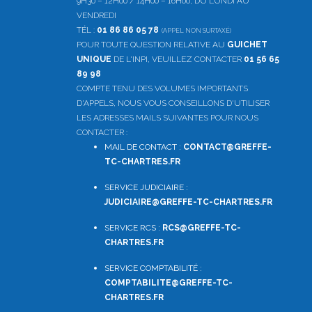
9H30 – 12H00 / 14H00 – 16H00, DU LUNDI AU
VENDREDI
TÉL :
01 86 86 05 78
(APPEL NON SURTAXÉ)
POUR TOUTE QUESTION RELATIVE AU
GUICHET
UNIQUE
DE L'INPI, VEUILLEZ CONTACTER
01 56 65
89 98
COMPTE TENU DES VOLUMES IMPORTANTS
D'APPELS, NOUS VOUS CONSEILLONS D'UTILISER
LES ADRESSES MAILS SUIVANTES POUR NOUS
CONTACTER :
MAIL DE CONTACT :
CONTACT@GREFFE-
TC-CHARTRES.FR
SERVICE JUDICIAIRE :
JUDICIAIRE@GREFFE-TC-CHARTRES.FR
SERVICE RCS :
RCS@GREFFE-TC-
CHARTRES.FR
SERVICE COMPTABILITÉ :
COMPTABILITE
@GREFFE-TC-
CHARTRES.FR