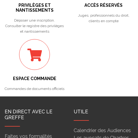
PRIVILÈGES ET
ACCÈS RÉSERVÉS
NANTISSEMENTS
Juges, professionnels du droit,
Déposer une inscription.
clients en compte
Consulter le registre des privilèges
et nantissements
ESPACE COMMANDE
Commandes de documents officiels
EN DIRECT AVEC LE
UTILE
GREFFE
Calendrier des Audiences
Faites vos formalités
Les avocats de Chartres