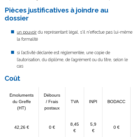
Pièces justificatives à joindre au
dossier
un pouvoir
du représentant légal, s'il n'effectue pas lui-même
la formalité
si l’activité déclarée est réglementée, une copie de
l’autorisation, du diplôme, de l’agrément ou du titre, selon le
cas
Coût
Emoluments
Débours
du Greffe
/ Frais
TVA
INPI
BODACC
(HT)
postaux
8,45
5,9
42,26 €
0 €
0 €
€
€