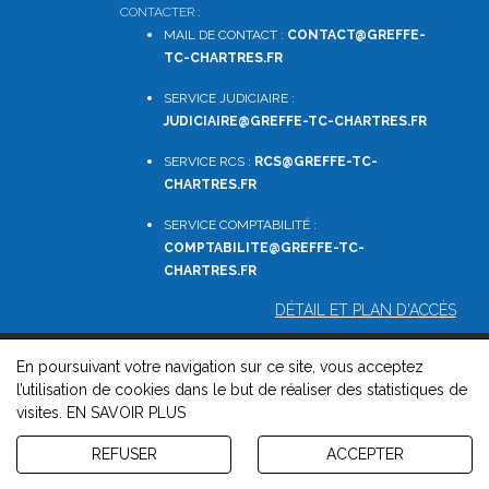
CONTACTER :
MAIL DE CONTACT :
CONTACT@GREFFE-
TC-CHARTRES.FR
SERVICE JUDICIAIRE :
JUDICIAIRE@GREFFE-TC-CHARTRES.FR
SERVICE RCS :
RCS@GREFFE-TC-
CHARTRES.FR
SERVICE COMPTABILITÉ :
COMPTABILITE
@GREFFE-TC-
CHARTRES.FR
DÉTAIL ET PLAN D'ACCÈS
En poursuivant votre navigation sur ce site, vous acceptez
© 2026, Greffe du Tribunal de Commerce de Chartres -
l’utilisation de cookies dans le but de réaliser des statistiques de
Mentions légales
-
Contact
-
Gestion des cookies
-
Politique de
visites.
EN SAVOIR PLUS
confidentialité et de cookies
Version : 1.8.1
REFUSER
ACCEPTER