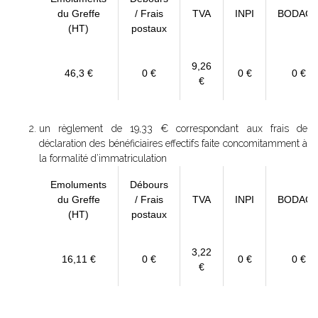
du Greffe
/ Frais
TVA
INPI
BODAC
(HT)
postaux
9,26
46,3 €
0 €
0 €
0 €
€
un règlement de 19,33 € correspondant aux frais de
déclaration des bénéficiaires effectifs faite concomitamment à
la formalité d’immatriculation
Emoluments
Débours
du Greffe
/ Frais
TVA
INPI
BODAC
(HT)
postaux
3,22
16,11 €
0 €
0 €
0 €
€