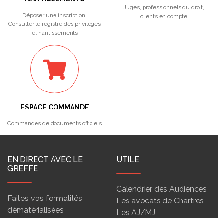
Juges, professionnels du droit,
Déposer une inscription.
clients en compte
Consulter le registre des privilèges
et nantissements
ESPACE COMMANDE
Commandes de documents officiels
EN DIRECT AVEC LE
UTILE
GREFFE
Calendrier des Audiences
Faites vos formalités
Les avocats de Chartres
dématérialisées
Les AJ/MJ