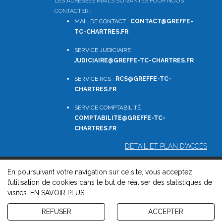
LES ADRESSES MAILS SUIVANTES POUR NOUS
CONTACTER :
MAIL DE CONTACT :
CONTACT@GREFFE-
TC-CHARTRES.FR
SERVICE JUDICIAIRE :
JUDICIAIRE@GREFFE-TC-CHARTRES.FR
SERVICE RCS :
RCS@GREFFE-TC-
CHARTRES.FR
SERVICE COMPTABILITÉ :
COMPTABILITE
@GREFFE-TC-
CHARTRES.FR
DÉTAIL ET PLAN D'ACCÈS
En poursuivant votre navigation sur ce site, vous acceptez
© 2026, Greffe du Tribunal de Commerce de Chartres -
l’utilisation de cookies dans le but de réaliser des statistiques de
Mentions légales
-
Contact
-
Gestion des cookies
-
Politique de
visites.
EN SAVOIR PLUS
confidentialité et de cookies
Version : 1.8.1
REFUSER
ACCEPTER