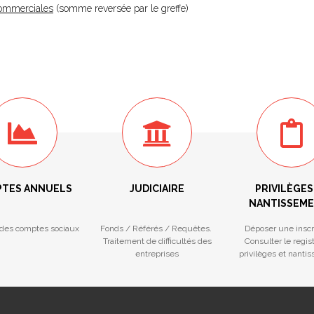
 Commerciales
(somme reversée par le greffe)
TES ANNUELS
JUDICIAIRE
PRIVILÈGES
NANTISSEM
des comptes sociaux
Fonds / Référés / Requêtes.
Déposer une inscr
Traitement de difficultés des
Consulter le regis
entreprises
privilèges et nanti