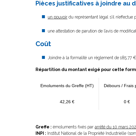
Pièces justificatives à joindre au 
un pouvoir
du représentant légal s’il n’effectue
une attestation de parution de l’avis de modific
Coût
Joindre à la formalité un règlement de
185.77 €
Répartition du montant exigé pour cette form
Emoluments du Greffe (HT)
Débours / Frais 
42,26 €
0 €
Greffe :
émoluments fixés par
arrêté du 10 mars 20
INPI :
Institut National de la Propriété Industrielle (s