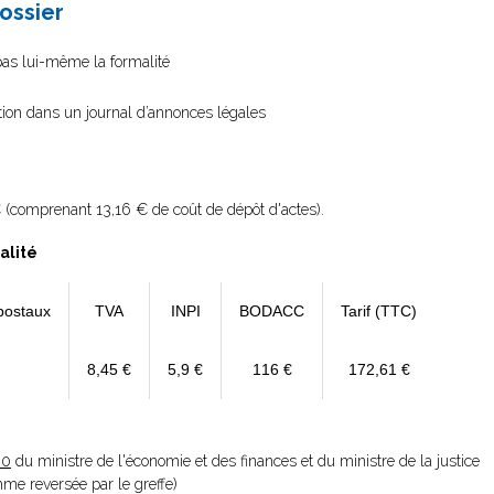
dossier
 pas lui-même la formalité
ation dans un journal d’annonces légales
 (comprenant 13,16 € de coût de dépôt d'actes).
alité
postaux
TVA
INPI
BODACC
Tarif (TTC)
8,45 €
5,9 €
116 €
172,61 €
20
du ministre de l'économie et des finances et du ministre de la justice
omme reversée par le greffe)