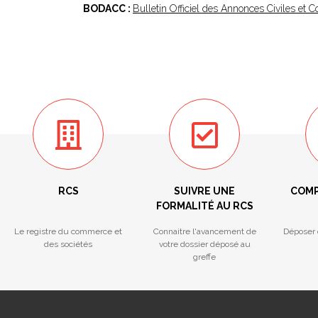
BODACC :
Bulletin Officiel des Annonces Civiles et
RCS
SUIVRE UNE
COMP
FORMALITÉ AU RCS
Le registre du commerce et
Connaitre l'avancement de
Déposer 
des sociétés
votre dossier déposé au
greffe