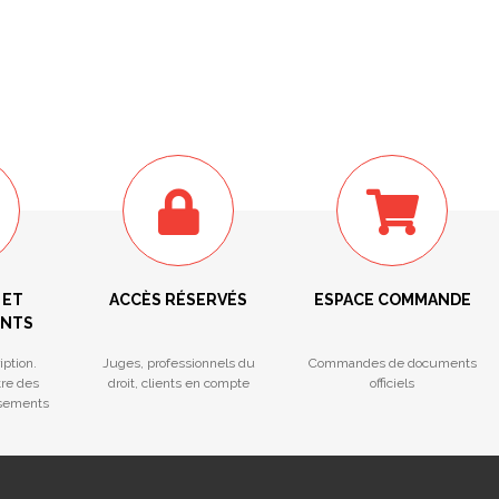
 ET
ACCÈS RÉSERVÉS
ESPACE COMMANDE
ENTS
iption.
Juges, professionnels du
Commandes de documents
tre des
droit, clients en compte
officiels
ssements