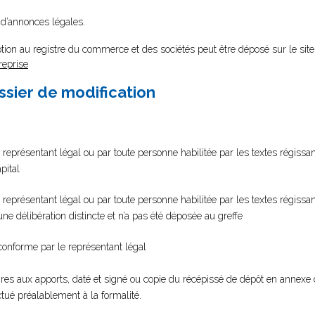
 d’annonces légales.
tion au registre du commerce et des sociétés peut être déposé sur le site
reprise
ssier de modification
 représentant légal ou par toute personne habilitée par les textes régissant
pital
 représentant légal ou par toute personne habilitée par les textes régissan
d’une délibération distincte et n’a pas été déposée au greffe
 conforme par le représentant légal
es aux apports, daté et signé ou copie du récépissé de dépôt en annexe 
ctué préalablement à la formalité.