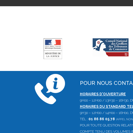
POUR NOUS CONT
HORAIRES D'OUVERTURE
9H00 – 12H00 / 13H30 – 16H30,
HORAIRES DU STANDARD T
9H30 – 12H00 / 14H00 – 16H00,
TÉL :
01 86 86 05 78
(APPEL NON
POUR TOUTE QUESTION RELAT
COMPTE TENU DES VOLUMES IM