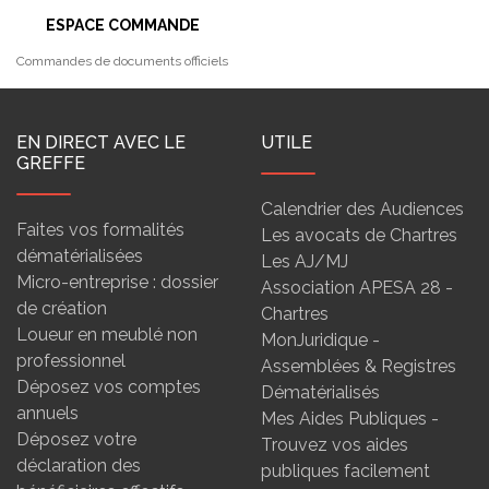
ESPACE COMMANDE
Commandes de documents officiels
EN DIRECT AVEC LE
UTILE
GREFFE
Calendrier des Audiences
Faites vos formalités
Les avocats de Chartres
dématérialisées
Les AJ/MJ
Micro-entreprise : dossier
Association APESA 28 -
de création
Chartres
Loueur en meublé non
MonJuridique -
professionnel
Assemblées & Registres
Déposez vos comptes
Dématérialisés
annuels
Mes Aides Publiques -
Déposez votre
Trouvez vos aides
déclaration des
publiques facilement