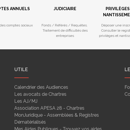
TES ANNUELS
JUDICIAIRE
PRIVILÈGES
NANTISSEM
des comptes sociaux
Fonds / Référés / Requêtes.
Déposer une inscr
Traitement de difficultés des
Consulter le regis
entreprises
privilèges et nanti
UTILE
L
Calendrier des Audiences
Fo
Les avocats de Chartres
Co
Les AJ/MJ
Association APESA 28 - Chartres
MonJuridique - Assemblées & Registres
Dématérialisés
Mes Aides Publiques - Trouvez vos aides