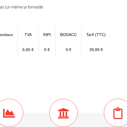
 pas lui-même la formalité
postaux
TVA
INPI
BODACC
Tarif (TTC)
6,65 €
0 €
0 €
39,89 €