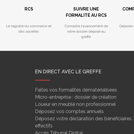
RCS
SUIVRE UNE
COMP
FORMALITÉ AU RCS
Le registre du commerce et
Connaitre l'avancement de
Déposer 
des sociétés
votre dossier déposé au
greffe
EN DIRECT AVEC LE GREFFE
Faites vos formalités dématérialisées
Micro-entreprise : dossier de création
Loueur en meublé non professionnel
Déposez vos comptes annuels
Déposez votre déclaration des bénéficiaires
effectifs
Accès Tribunal Digital