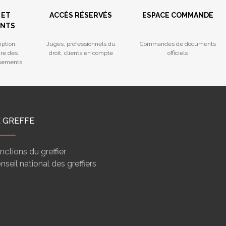
 ET
ACCÈS RÉSERVÉS
ESPACE COMMANDE
ENTS
iption.
Juges, professionnels du
Commandes de documents
tre des
droit, clients en compte
officiels
ssements
E GREFFE
nctions du greffier
nseil national des greffiers