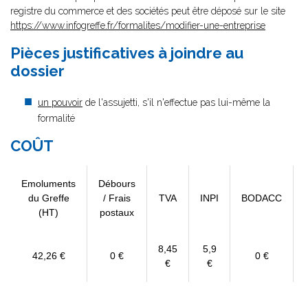
registre du commerce et des sociétés peut être déposé sur le site
https://www.infogreffe.fr/formalites/modifier-une-entreprise
Pièces justificatives à joindre au
dossier
un pouvoir
de l'assujetti, s'il n'effectue pas lui-même la
formalité
COÛT
Emoluments
Débours
du Greffe
/ Frais
TVA
INPI
BODACC
(HT)
postaux
8,45
5,9
42,26 €
0 €
0 €
€
€