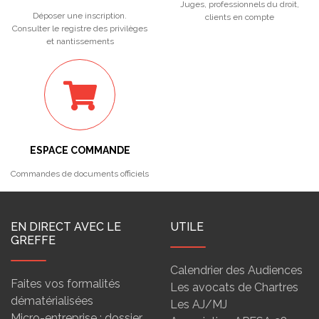
Juges, professionnels du droit,
Déposer une inscription.
clients en compte
Consulter le registre des privilèges
et nantissements
ESPACE COMMANDE
Commandes de documents officiels
EN DIRECT AVEC LE
UTILE
GREFFE
Calendrier des Audiences
Faites vos formalités
Les avocats de Chartres
dématérialisées
Les AJ/MJ
Micro-entreprise : dossier