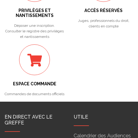
PRIVILÈGES ET
ACCÈS RÉSERVÉS
NANTISSEMENTS
Juges, professionnels du droit,
Déposer une inscription.
clients en compte
Consulter le registre des privilèges
et nantissements
ESPACE COMMANDE
Commandes de documents officiels
EN DIRECT AVEC LE
UTILE
GREFFE
Calendrier des Audiences