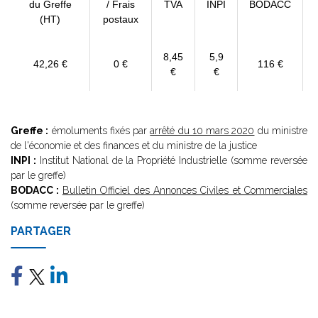
du Greffe
/ Frais
TVA
INPI
BODACC
(HT)
postaux
8,45
5,9
42,26 €
0 €
116 €
€
€
Greffe :
émoluments fixés par
arrêté du 10 mars 2020
du ministre
de l'économie et des finances et du ministre de la justice
INPI :
Institut National de la Propriété Industrielle (somme reversée
par le greffe)
BODACC :
Bulletin Officiel des Annonces Civiles et Commerciales
(somme reversée par le greffe)
PARTAGER