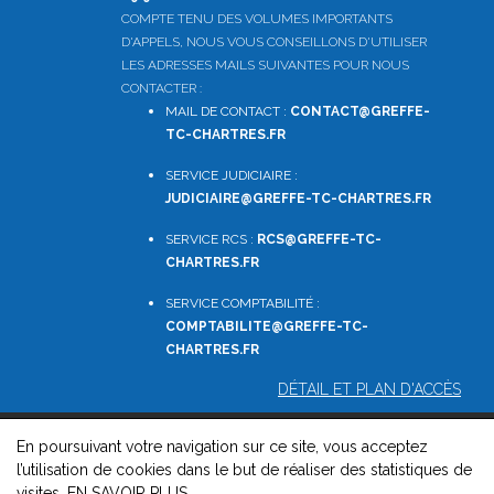
COMPTE TENU DES VOLUMES IMPORTANTS
D'APPELS, NOUS VOUS CONSEILLONS D'UTILISER
LES ADRESSES MAILS SUIVANTES POUR NOUS
CONTACTER :
MAIL DE CONTACT :
CONTACT@GREFFE-
TC-CHARTRES.FR
SERVICE JUDICIAIRE :
JUDICIAIRE@GREFFE-TC-CHARTRES.FR
SERVICE RCS :
RCS@GREFFE-TC-
CHARTRES.FR
SERVICE COMPTABILITÉ :
COMPTABILITE
@GREFFE-TC-
CHARTRES.FR
DÉTAIL ET PLAN D'ACCÈS
En poursuivant votre navigation sur ce site, vous acceptez
© 2026, Greffe du Tribunal de Commerce de Chartres -
l’utilisation de cookies dans le but de réaliser des statistiques de
Mentions légales
-
Contact
-
Gestion des cookies
-
Politique de
visites.
EN SAVOIR PLUS