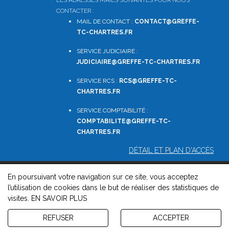
LES ADRESSES MAILS SUIVANTES POUR NOUS
CONTACTER :
MAIL DE CONTACT :
CONTACT@GREFFE-
TC-CHARTRES.FR
SERVICE JUDICIAIRE :
JUDICIAIRE@GREFFE-TC-CHARTRES.FR
SERVICE RCS :
RCS@GREFFE-TC-
CHARTRES.FR
SERVICE COMPTABILITÉ :
COMPTABILITE
@GREFFE-TC-
CHARTRES.FR
DÉTAIL ET PLAN D'ACCÈS
En poursuivant votre navigation sur ce site, vous acceptez
© 2026, Greffe du Tribunal de Commerce de Chartres -
l’utilisation de cookies dans le but de réaliser des statistiques de
Mentions légales
-
Contact
-
Gestion des cookies
-
Politique de
visites.
EN SAVOIR PLUS
confidentialité et de cookies
Version : 1.8.1
REFUSER
ACCEPTER