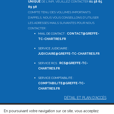
UNIQUE
DE L'INPI, VEUILLEZ CONTACTER
01 56 65
89 98
COMPTE TENU DES VOLUMES IMPORTANTS
D'APPELS, NOUS VOUS CONSEILLONS D'UTILISER
LES ADRESSES MAILS SUIVANTES POUR NOUS
CONTACTER :
MAIL DE CONTACT :
CONTACT@GREFFE-
TC-CHARTRES.FR
SERVICE JUDICIAIRE :
JUDICIAIRE@GREFFE-TC-CHARTRES.FR
SERVICE RCS :
RCS@GREFFE-TC-
CHARTRES.FR
SERVICE COMPTABILITÉ :
COMPTABILITE
@GREFFE-TC-
CHARTRES.FR
DÉTAIL ET PLAN D'ACCÈS
En poursuivant votre navigation sur ce site, vous acceptez
© 2026, Greffe du Tribunal de Commerce de Chartres -