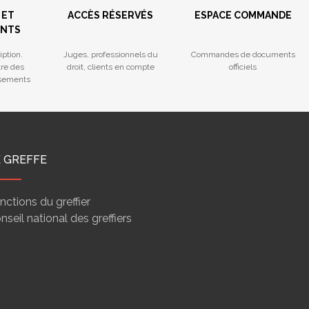
 ET
ACCÈS RÉSERVÉS
ESPACE COMMANDE
ENTS
iption.
Juges, professionnels du
Commandes de documents
tre des
droit, clients en compte
officiels
ssements
E GREFFE
nctions du greffier
nseil national des greffiers