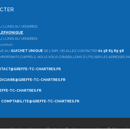
ACTER
 DU LUNDI AU VENDREDI
ELEPHONIQUE
 DU LUNDI AU VENDREDI
 SURTAXÉ)
IVE AU
GUICHET UNIQUE
DE L'INPI, VEUILLEZ CONTACTER
01 56 65 89 98
PORTANTS D'APPELS, NOUS VOUS CONSEILLONS D'UTILISER LES ADRESSES M
TACT@GREFFE-TC-CHARTRES.FR
DICIAIRE@GREFFE-TC-CHARTRES.FR
FFE-TC-CHARTRES.FR
:
COMPTABILITE
@GREFFE-TC-CHARTRES.FR
tres -
Mentions légales
-
Contact
-
Gestion des cookies
-
Politique de