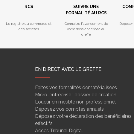
RCS
SUIVRE UNE
COMP
FORMALITÉ AU RCS
Le registre du commerce et
Connaitre l'avancement de
Déposer 
des sociétés
votre dossier déposé au
greffe
EN DIRECT AVEC LE GREFFE
Faites vos formalités dématérialisées
Micro-entreprise : dossier de création
Loueur en meublé non professionnel
Déposez vos comptes annuels
Déposez votre déclaration des bénéficiaires
effectifs
Accès Tribunal Digital