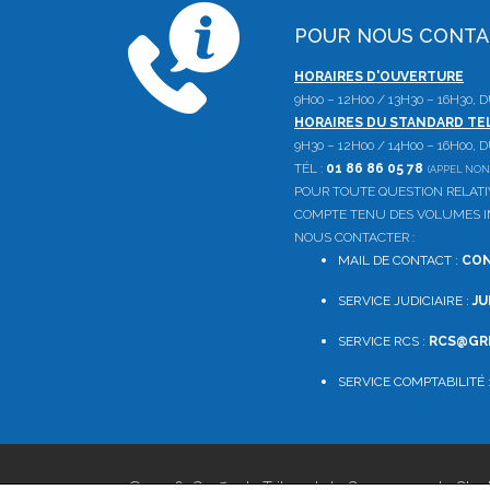
POUR NOUS CONT
HORAIRES D'OUVERTURE
9H00 – 12H00 / 13H30 – 16H30,
HORAIRES DU STANDARD T
9H30 – 12H00 / 14H00 – 16H00,
TÉL :
01 86 86 05 78
(APPEL NON
POUR TOUTE QUESTION RELAT
COMPTE TENU DES VOLUMES IM
NOUS CONTACTER :
MAIL DE CONTACT :
CON
SERVICE JUDICIAIRE :
JU
SERVICE RCS :
RCS@GRE
SERVICE COMPTABILITÉ 
© 2026, Greffe du Tribunal de Commerce de Char