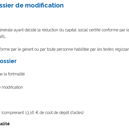
ssier de modification
rale ayant décidé la réduction du capital social certifié conforme par le
SARL
nforme par le gérant ou par toute personne habilitée par les textes régissa
dossier
e la fortmalité
e modification
 (comprenant 13,16 € de coût de dépôt d'actes)
alité