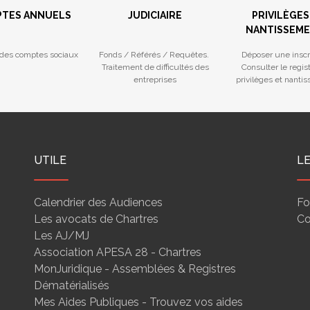
TES ANNUELS
JUDICIAIRE
PRIVILÈGES
NANTISSEM
des comptes sociaux
Fonds / Référés / Requêtes.
Déposer une inscr
Traitement de difficultés des
Consulter le regis
entreprises
privilèges et nanti
UTILE
L
Calendrier des Audiences
Fo
Les avocats de Chartres
Co
Les AJ/MJ
Association APESA 28 - Chartres
MonJuridique - Assemblées & Registres
Dématérialisés
Mes Aides Publiques - Trouvez vos aides